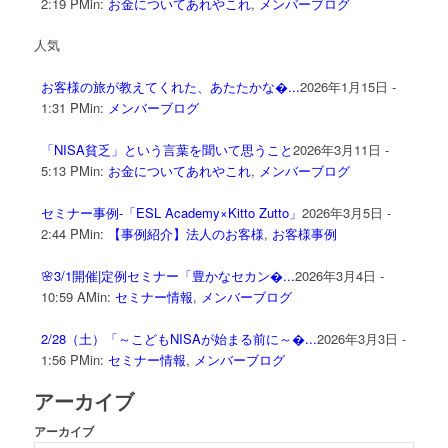
2:19 PM
in:
お金についてあれやこれ
,
メンバーブログ
人気
お客様の旅が教えてくれた、あたたかな�...
2026年1月15日 -
1:31 PM
in:
メンバーブログ
「NISA貧乏」という言葉を聞いて思うこと
2026年3月11日 -
5:13 PM
in:
お金についてあれやこれ
,
メンバーブログ
セミナー事例-「ESL Academy×Kitto Zutto」
2026年3月5日 -
2:44 PM
in:
【事例紹介】法人のお客様
,
お客様事例
🌸3/1開催|定例セミナー「豊かなセカン�...
2026年3月4日 -
10:59 AM
in:
セミナー情報
,
メンバーブログ
2/28（土）「～こどもNISAが始まる前に～�...
2026年3月3日 -
1:56 PM
in:
セミナー情報
,
メンバーブログ
アーカイブ
アーカイブ