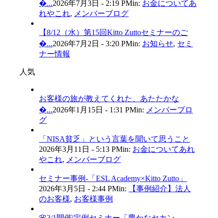
�...
2026年7月3日 - 2:19 PM
in:
お金についてあ
れやこれ
,
メンバーブログ
【8/12（水）第15回Kitto Zuttoセミナーのご
�...
2026年7月2日 - 3:20 PM
in:
お知らせ
,
セミ
ナー情報
人気
お客様の旅が教えてくれた、あたたかな
�...
2026年1月15日 - 1:31 PM
in:
メンバーブロ
グ
「NISA貧乏」という言葉を聞いて思うこと
2026年3月11日 - 5:13 PM
in:
お金についてあれ
やこれ
,
メンバーブログ
セミナー事例-「ESL Academy×Kitto Zutto」
2026年3月5日 - 2:44 PM
in:
【事例紹介】法人
のお客様
,
お客様事例
🌸3/1開催|定例セミナー「豊かなセカン