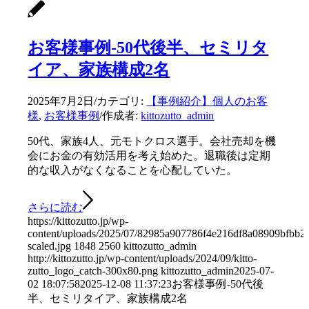
お客様事例-50代後半、セミリタ
イア、家族構成2名
2025年7月2日
/
カテゴリ:
【事例紹介】個人のお客
様
,
お客様事例
/
作成者:
kittozutto_admin
50代、家族4人、元モトクロス選手。会社売却を機
会にお金の有効活用を考え始めた。退職後は定期
的な収入がなくなることを心配していた。
さらに読む
https://kittozutto.jp/wp-
content/uploads/2025/07/82985a907786f4e216df8a08909bfbb2
scaled.jpg
1848
2560
kittozutto_admin
http://kittozutto.jp/wp-content/uploads/2024/09/kitto-
zutto_logo_catch-300x80.png
kittozutto_admin
2025-07-
02 18:07:58
2025-12-08 11:37:23
お客様事例-50代後
半、セミリタイア、家族構成2名