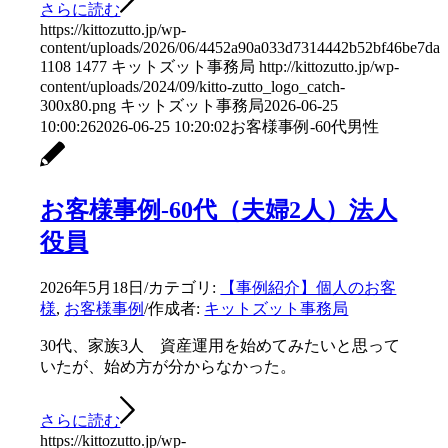
さらに読む
https://kittozutto.jp/wp-
content/uploads/2026/06/4452a90a033d7314442b52bf46be7da5
1108
1477
キットズット事務局
http://kittozutto.jp/wp-
content/uploads/2024/09/kitto-zutto_logo_catch-
300x80.png
キットズット事務局
2026-06-25
10:00:26
2026-06-25 10:20:02
お客様事例-60代男性
お客様事例-60代（夫婦2人）法人
役員
2026年5月18日
/
カテゴリ:
【事例紹介】個人のお客
様
,
お客様事例
/
作成者:
キットズット事務局
30代、家族3人 資産運用を始めてみたいと思って
いたが、始め方が分からなかった。
さらに読む
https://kittozutto.jp/wp-