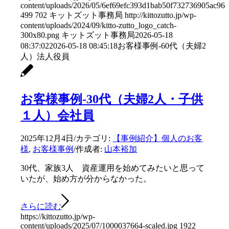
content/uploads/2026/05/6ef69efc393d1bab50f732736905ac96.
499
702
キットズット事務局
http://kittozutto.jp/wp-
content/uploads/2024/09/kitto-zutto_logo_catch-
300x80.png
キットズット事務局
2026-05-18
08:37:02
2026-05-18 08:45:18
お客様事例-60代（夫婦2
人）法人役員
お客様事例-30代（夫婦2人・子供
１人）会社員
2025年12月4日
/
カテゴリ:
【事例紹介】個人のお客
様
,
お客様事例
/
作成者:
山本裕加
30代、家族3人 資産運用を始めてみたいと思って
いたが、始め方が分からなかった。
さらに読む
https://kittozutto.jp/wp-
content/uploads/2025/07/1000037664-scaled.jpg
1922