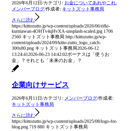
2026年6月12日
/
カテゴリ:
お金についてあれやこれ
,
メンバーブログ
/
作成者:
キットズット事務局
さらに読む
https://kittozutto.jp/wp-content/uploads/2026/06/rifki-
kurniawan-4OHTv4qHvXA-unsplash-scaled.jpg
1706
2560
キットズット事務局
http://kittozutto.jp/wp-
content/uploads/2024/09/kitto-zutto_logo_catch-
300x80.png
キットズット事務局
2026-06-12
13:24:41
2026-06-23 14:42:02
ボーナスは「使うお
金」？それとも「未来のお金」？
企業向けサービス
2026年6月11日
/
カテゴリ:
メンバーブログ
/
作成者:
キットズット事務局
さらに読む
https://kittozutto.jp/wp-content/uploads/2025/08/logo-for-
blog.png
719
880
キットズット事務局