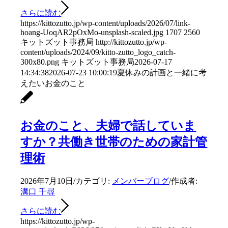
さらに読む
https://kittozutto.jp/wp-content/uploads/2026/07/link-
hoang-UoqAR2pOxMo-unsplash-scaled.jpg
1707
2560
キットズット事務局
http://kittozutto.jp/wp-
content/uploads/2024/09/kitto-zutto_logo_catch-
300x80.png
キットズット事務局
2026-07-17
14:34:38
2026-07-23 10:00:19
夏休みの計画と一緒に考
えたいお金のこと
お金のこと、夫婦で話していま
すか？共働き世帯のための家計管
理術
2026年7月10日
/
カテゴリ:
メンバーブログ
/
作成者:
溝口 千尋
さらに読む
https://kittozutto.jp/wp-