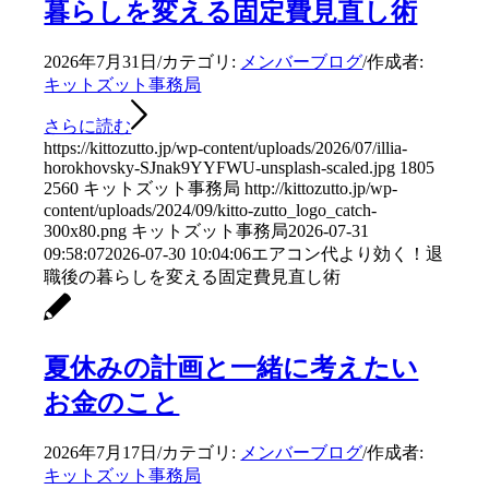
暮らしを変える固定費見直し術
2026年7月31日
/
カテゴリ:
メンバーブログ
/
作成者:
キットズット事務局
さらに読む
https://kittozutto.jp/wp-content/uploads/2026/07/illia-
horokhovsky-SJnak9YYFWU-unsplash-scaled.jpg
1805
2560
キットズット事務局
http://kittozutto.jp/wp-
content/uploads/2024/09/kitto-zutto_logo_catch-
300x80.png
キットズット事務局
2026-07-31
09:58:07
2026-07-30 10:04:06
エアコン代より効く！退
職後の暮らしを変える固定費見直し術
夏休みの計画と一緒に考えたい
お金のこと
2026年7月17日
/
カテゴリ:
メンバーブログ
/
作成者:
キットズット事務局