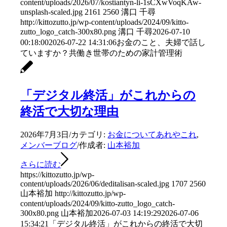
content/uploads/2026/07/kostiantyn-li-1sCXwVoqKAw-
unsplash-scaled.jpg
2161
2560
溝口 千尋
http://kittozutto.jp/wp-content/uploads/2024/09/kitto-
zutto_logo_catch-300x80.png
溝口 千尋
2026-07-10
00:18:00
2026-07-22 14:31:06
お金のこと、夫婦で話し
ていますか？共働き世帯のための家計管理術
「デジタル終活」がこれからの
終活で大切な理由
2026年7月3日
/
カテゴリ:
お金についてあれやこれ
,
メンバーブログ
/
作成者:
山本裕加
さらに読む
https://kittozutto.jp/wp-
content/uploads/2026/06/deditalisan-scaled.jpg
1707
2560
山本裕加
http://kittozutto.jp/wp-
content/uploads/2024/09/kitto-zutto_logo_catch-
300x80.png
山本裕加
2026-07-03 14:19:29
2026-07-06
15:34:21
「デジタル終活」がこれからの終活で大切