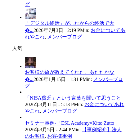
グ
「デジタル終活」がこれからの終活で大
�...
2026年7月3日 - 2:19 PM
in:
お金についてあ
れやこれ
,
メンバーブログ
人気
お客様の旅が教えてくれた、あたたかな
�...
2026年1月15日 - 1:31 PM
in:
メンバーブロ
グ
「NISA貧乏」という言葉を聞いて思うこと
2026年3月11日 - 5:13 PM
in:
お金についてあれ
やこれ
,
メンバーブログ
セミナー事例-「ESL Academy×Kitto Zutto」
2026年3月5日 - 2:44 PM
in:
【事例紹介】法人
のお客様
,
お客様事例