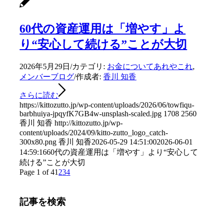
60代の資産運用は「増やす」よ
り“安心して続ける”ことが大切
2026年5月29日
/
カテゴリ:
お金についてあれやこれ
,
メンバーブログ
/
作成者:
香川 知香
さらに読む
https://kittozutto.jp/wp-content/uploads/2026/06/towfiqu-
barbhuiya-jpqyfK7GB4w-unsplash-scaled.jpg
1708
2560
香川 知香
http://kittozutto.jp/wp-
content/uploads/2024/09/kitto-zutto_logo_catch-
300x80.png
香川 知香
2026-05-29 14:51:00
2026-06-01
14:59:16
60代の資産運用は「増やす」より“安心して
続ける”ことが大切
Page 1 of 4
1
2
3
4
記事を検索