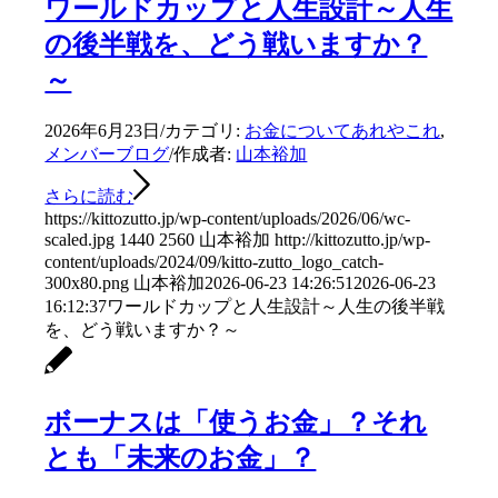
ワールドカップと人生設計～人生
の後半戦を、どう戦いますか？
～
2026年6月23日
/
カテゴリ:
お金についてあれやこれ
,
メンバーブログ
/
作成者:
山本裕加
さらに読む
https://kittozutto.jp/wp-content/uploads/2026/06/wc-
scaled.jpg
1440
2560
山本裕加
http://kittozutto.jp/wp-
content/uploads/2024/09/kitto-zutto_logo_catch-
300x80.png
山本裕加
2026-06-23 14:26:51
2026-06-23
16:12:37
ワールドカップと人生設計～人生の後半戦
を、どう戦いますか？～
ボーナスは「使うお金」？それ
とも「未来のお金」？