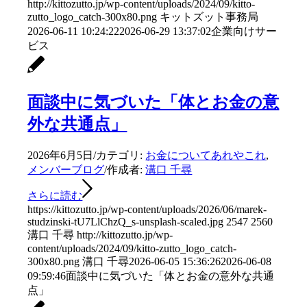
http://kittozutto.jp/wp-content/uploads/2024/09/kitto-
zutto_logo_catch-300x80.png
キットズット事務局
2026-06-11 10:24:22
2026-06-29 13:37:02
企業向けサー
ビス
面談中に気づいた「体とお金の意
外な共通点」
2026年6月5日
/
カテゴリ:
お金についてあれやこれ
,
メンバーブログ
/
作成者:
溝口 千尋
さらに読む
https://kittozutto.jp/wp-content/uploads/2026/06/marek-
studzinski-tU7LlChzQ_s-unsplash-scaled.jpg
2547
2560
溝口 千尋
http://kittozutto.jp/wp-
content/uploads/2024/09/kitto-zutto_logo_catch-
300x80.png
溝口 千尋
2026-06-05 15:36:26
2026-06-08
09:59:46
面談中に気づいた「体とお金の意外な共通
点」