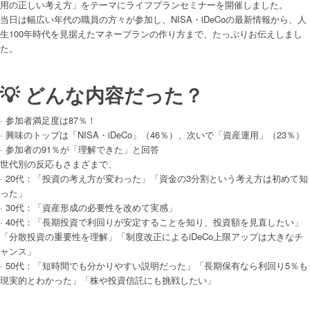
用の正しい考え方」をテーマにライフプランセミナーを開催しました。
当日は幅広い年代の職員の方々が参加し、NISA・iDeCoの最新情報から、人
生100年時代を見据えたマネープランの作り方まで、たっぷりお伝えしまし
た。
💡 どんな内容だった？
· 参加者満足度は87％！
· 興味のトップは「NISA・iDeCo」（46％）、次いで「資産運用」（23％）
· 参加者の91％が「理解できた」と回答
世代別の反応もさまざまで、
· 20代：「投資の考え方が変わった」「資金の3分割という考え方は初めて知
った」
· 30代：「資産形成の必要性を改めて実感」
· 40代：「長期投資で利回りが安定することを知り、投資額を見直したい」
「分散投資の重要性を理解」「制度改正によるiDeCo上限アップは大きなチ
ャンス」
· 50代：「短時間でも分かりやすい説明だった」「長期保有なら利回り5％も
現実的とわかった」「株や投資信託にも挑戦したい」