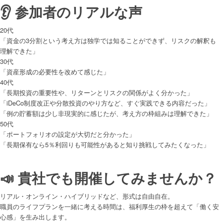
👂 参加者のリアルな声
20代
「資金の3分割という考え方は独学では知ることができず、リスクの解釈も
理解できた」
30代
「資産形成の必要性を改めて感じた」
40代
「長期投資の重要性や、リターンとリスクの関係がよく分かった」
「iDeCo制度改正や分散投資のやり方など、すぐ実践できる内容だった」
「例の貯蓄額は少し非現実的に感じたが、考え方の枠組みは理解できた」
50代
「ポートフォリオの設定が大切だと分かった」
「長期保有なら5％利回りも可能性があると知り挑戦してみたくなった」
📣 貴社でも開催してみませんか？
リアル・オンライン・ハイブリッドなど、形式は自由自在。
職員のライフプランを一緒に考える時間は、福利厚生の枠を超えて「働く安
心感」を生み出します。