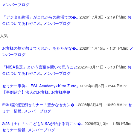
メンバーブログ
「デジタル終活」がこれからの終活で大�...
2026年7月3日 - 2:19 PM
in:
お
金についてあれやこれ
,
メンバーブログ
人気
お客様の旅が教えてくれた、あたたかな�...
2026年1月15日 - 1:31 PM
in:
メ
ンバーブログ
「NISA貧乏」という言葉を聞いて思うこと
2026年3月11日 - 5:13 PM
in:
お
金についてあれやこれ
,
メンバーブログ
セミナー事例-「ESL Academy×Kitto Zutto」
2026年3月5日 - 2:44 PM
in:
【事例紹介】法人のお客様
,
お客様事例
🌸3/1開催|定例セミナー「豊かなセカン�...
2026年3月4日 - 10:59 AM
in:
セ
ミナー情報
,
メンバーブログ
2/28（土）「～こどもNISAが始まる前に～�...
2026年3月3日 - 1:56 PM
in:
セミナー情報
,
メンバーブログ