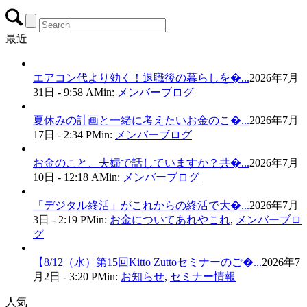
最近
エアコン代より効く！退職後の暮らしを�...
2026年7月
31日 - 9:58 AM
in:
メンバーブログ
夏休みの計画と一緒に考えたいお金のこ�...
2026年7月
17日 - 2:34 PM
in:
メンバーブログ
お金のこと、夫婦で話していますか？共�...
2026年7月
10日 - 12:18 AM
in:
メンバーブログ
「デジタル終活」がこれからの終活で大�...
2026年7月
3日 - 2:19 PM
in:
お金についてあれやこれ
,
メンバーブロ
グ
【8/12（水）第15回Kitto Zuttoセミナーのご�...
2026年7
月2日 - 3:20 PM
in:
お知らせ
,
セミナー情報
人気