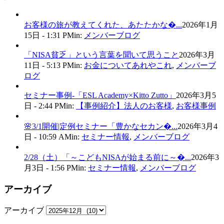
お客様の旅が教えてくれた、あたたかな�...
2026年1月
15日 - 1:31 PM
in:
メンバーブログ
「NISA貧乏」という言葉を聞いて思うこと
2026年3月
11日 - 5:13 PM
in:
お金についてあれやこれ
,
メンバーブ
ログ
セミナー事例-「ESL Academy×Kitto Zutto」
2026年3月5
日 - 2:44 PM
in:
【事例紹介】法人のお客様
,
お客様事例
🌸3/1開催|定例セミナー「豊かなセカン�...
2026年3月4
日 - 10:59 AM
in:
セミナー情報
,
メンバーブログ
2/28（土）「～こどもNISAが始まる前に～�...
2026年3
月3日 - 1:56 PM
in:
セミナー情報
,
メンバーブログ
アーカイブ
アーカイブ