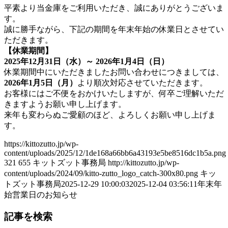
平素より当金庫をご利用いただき、誠にありがとうございま
す。
誠に勝手ながら、下記の期間を年末年始の休業日とさせてい
ただきます。
【休業期間】
2025年12月31日（水）～ 2026年1月4日（日）
休業期間中にいただきましたお問い合わせにつきましては、
2026年1月5日（月）
より順次対応させていただきます。
お客様にはご不便をおかけいたしますが、何卒ご理解いただ
きますようお願い申し上げます。
来年も変わらぬご愛顧のほど、よろしくお願い申し上げま
す。
https://kittozutto.jp/wp-
content/uploads/2025/12/1de168a66bb6a43193e5be8516dc1b5a.png
321
655
キットズット事務局
http://kittozutto.jp/wp-
content/uploads/2024/09/kitto-zutto_logo_catch-300x80.png
キッ
トズット事務局
2025-12-29 10:00:03
2025-12-04 03:56:11
年末年
始営業日のお知らせ
記事を検索