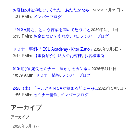
お客様の旅が教えてくれた、あたたかな�...
2026年1月15日 -
1:31 PM
in:
メンバーブログ
「NISA貧乏」という言葉を聞いて思うこと
2026年3月11日 -
5:13 PM
in:
お金についてあれやこれ
,
メンバーブログ
セミナー事例-「ESL Academy×Kitto Zutto」
2026年3月5日 -
2:44 PM
in:
【事例紹介】法人のお客様
,
お客様事例
🌸3/1開催|定例セミナー「豊かなセカン�...
2026年3月4日 -
10:59 AM
in:
セミナー情報
,
メンバーブログ
2/28（土）「～こどもNISAが始まる前に～�...
2026年3月3日 -
1:56 PM
in:
セミナー情報
,
メンバーブログ
アーカイブ
アーカイブ