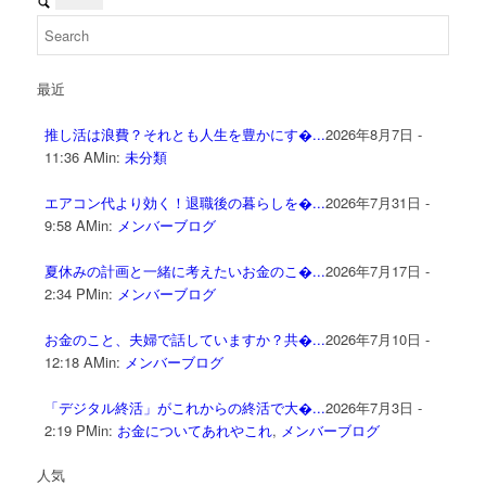
最近
推し活は浪費？それとも人生を豊かにす�...
2026年8月7日 -
11:36 AM
in:
未分類
エアコン代より効く！退職後の暮らしを�...
2026年7月31日 -
9:58 AM
in:
メンバーブログ
夏休みの計画と一緒に考えたいお金のこ�...
2026年7月17日 -
2:34 PM
in:
メンバーブログ
お金のこと、夫婦で話していますか？共�...
2026年7月10日 -
12:18 AM
in:
メンバーブログ
「デジタル終活」がこれからの終活で大�...
2026年7月3日 -
2:19 PM
in:
お金についてあれやこれ
,
メンバーブログ
人気