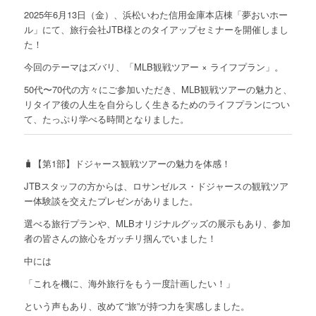
2025年6月13日（金）、浜松いわた信用金庫本店棟「夢おいホー
ル」にて、旅行会社JTB様とのタイアップセミナーを開催しまし
た！
今回のテーマはズバリ、「MLB観戦ツアー × ライフプラン」。
50代〜70代の方々にご参加いただき、MLB観戦ツアーの魅力と、
リタイア後の人生を自分らしく生きるためのライフプランについ
て、たっぷり学べる時間となりました。
🧳【第1部】ドジャース観戦ツアーの魅力を体感！
JTBスタッフの方からは、ロサンゼルス・ドジャースの観戦ツア
ー体験談を交えたプレゼンがありました。
選べる旅行プランや、MLBオリジナルグッズの展示もあり、参加
者の皆さんの旅心をガッチリ掴んでいました！
中には
「これを機に、海外旅行をもう一度計画したい！」
という声もあり、改めて“旅”が持つ力を実感しました。