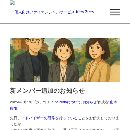
新メンバー追加のお知らせ
/
/
2025年6月13日
カテゴリ:
Kitto Zuttoについて
,
お知らせ
作成者:
山本
裕加
先日、
アドバイザーの研修を行っている
ことをお伝えしておりま
したが、
このたび無事に研修を修了し、溝口千尋（みぞぐちちひろ）が正