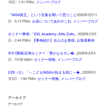
15日 - 1:31 PM
in:
メンバーブログ
「NISA貧乏」という言葉を聞いて思うこと
2026年3月11
日 - 5:13 PM
in:
お金についてあれやこれ
,
メンバーブログ
セミナー事例-「ESL Academy×Kitto Zutto」
2026年3月5
日 - 2:44 PM
in:
【事例紹介】法人のお客様
,
お客様事例
🌸3/1開催|定例セミナー「豊かなセカン�...
2026年3月4
日 - 10:59 AM
in:
セミナー情報
,
メンバーブログ
2/28（土）「～こどもNISAが始まる前に～�...
2026年3
月3日 - 1:56 PM
in:
セミナー情報
,
メンバーブログ
アーカイブ
アーカイブ