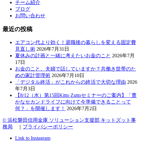
チーム紹介
ブログ
お問い合わせ
最近の投稿
エアコン代より効く！退職後の暮らしを変える固定費
見直し術
2026年7月31日
夏休みの計画と一緒に考えたいお金のこと
2026年7月
17日
お金のこと、夫婦で話していますか？共働き世帯のた
めの家計管理術
2026年7月10日
「デジタル終活」がこれからの終活で大切な理由
2026
年7月3日
【8/12（水）第15回Kitto Zuttoセミナーのご案内】「豊
かなセカンドライフに向けて今準備できることって
何？」を開催します！
2026年7月2日
© 浜松磐田信用金庫 ソリューション支援部 キットズット事
務局
｜
プライバシーポリシー
Link to Instagram