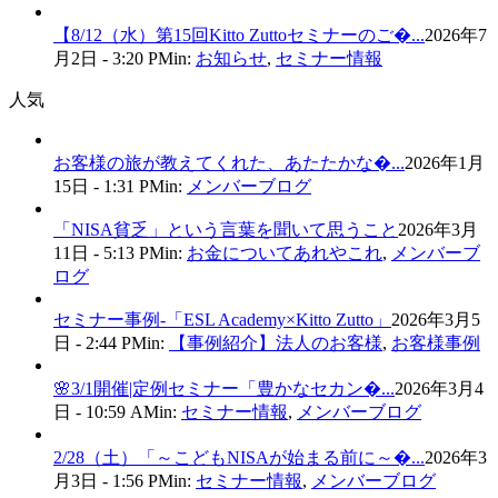
【8/12（水）第15回Kitto Zuttoセミナーのご�...
2026年7
月2日 - 3:20 PM
in:
お知らせ
,
セミナー情報
人気
お客様の旅が教えてくれた、あたたかな�...
2026年1月
15日 - 1:31 PM
in:
メンバーブログ
「NISA貧乏」という言葉を聞いて思うこと
2026年3月
11日 - 5:13 PM
in:
お金についてあれやこれ
,
メンバーブ
ログ
セミナー事例-「ESL Academy×Kitto Zutto」
2026年3月5
日 - 2:44 PM
in:
【事例紹介】法人のお客様
,
お客様事例
🌸3/1開催|定例セミナー「豊かなセカン�...
2026年3月4
日 - 10:59 AM
in:
セミナー情報
,
メンバーブログ
2/28（土）「～こどもNISAが始まる前に～�...
2026年3
月3日 - 1:56 PM
in:
セミナー情報
,
メンバーブログ